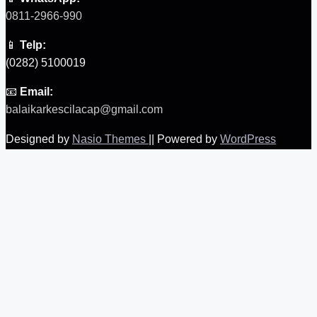
0811-2966-990
📱
Telp:
(0282) 5100019
📧
Email:
balaikarkescilacap@gmail.com
Designed by
Nasio Themes
||
Powered by
WordPress