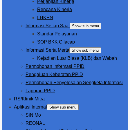
Perjanjian Kinerja
Rencana Kinerja
LHKPN
Informasi Setiap Saat
Show sub menu
Standar Pelayanan
SOP BKK Cilacap
Informasi Serta Merta
Show sub menu
Kejadian Luar Biasa (KLB) dan Wabah
Permohonan Informasi PPID
Pengajuan Keberatan PPID
Permohonan Penyelesaian Sengketa Informasi
Laporan PPID
RS/Klinik Mitra
Aplikasi Internal
Show sub menu
SiNiMo
REONAL