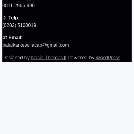
0811-2966-990
📱
Telp:
(0282) 5100019
📧
Email:
balaikarkescilacap@gmail.com
Designed by
Nasio Themes
||
Powered by
WordPress