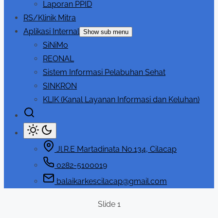
Laporan PPID
RS/Klinik Mitra
Aplikasi Internal
Show sub menu
SiNiMo
REONAL
Sistem Informasi Pelabuhan Sehat
SINKRON
KLIK (Kanal Layanan Informasi dan Keluhan)
Jl.R.E Martadinata No.134, Cilacap
0282-5100019
balaikarkescilacap@gmail.com
Slide 1