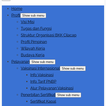
Home
Profil
Show sub menu
Visi Misi
Tugas dan Fungsi
Struktur Organisasi BKK Cilacap
Profil Pimpinan
Wilayah Kerja
Budaya Kerja
Pelayanan
Show sub menu
Vaksinasi Internasional
Show sub menu
Info Vaksinasi
Info Tarif PNBP
Alur Pelayanan Vaksinasi
Penerbitan Sertifikat
Show sub menu
Sertifikat Kapal