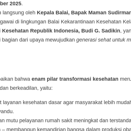
ber 2025
.
n langsung oleh
Kepala Balai, Bapak Maman Sudirman,
 pegawai di lingkungan Balai Kekarantinaan Kesehatan Ke
 Kesehatan Republik Indonesia, Budi G. Sadikin
, ya
 bagian dari upaya mewujudkan
generasi sehat untuk 
paikan bahwa
enam pilar transformasi kesehatan
meru
an berkeadilan, yaitu:
 layanan kesehatan dasar agar masyarakat lebih mud
yandu.
n mutu pelayanan rumah sakit meningkat dan terstandar
n
– membangun kemandirian bangsa dalam produksi obat,