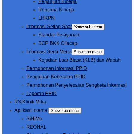
Perjanjian Kinerja
Rencana Kinerja
LHKPN
Informasi Setiap Saat
Show sub menu
Standar Pelayanan
SOP BKK Cilacap
Informasi Serta Merta
Show sub menu
Kejadian Luar Biasa (KLB) dan Wabah
Permohonan Informasi PPID
Pengajuan Keberatan PPID
Permohonan Penyelesaian Sengketa Informasi
Laporan PPID
RS/Klinik Mitra
Aplikasi Internal
Show sub menu
SiNiMo
REONAL