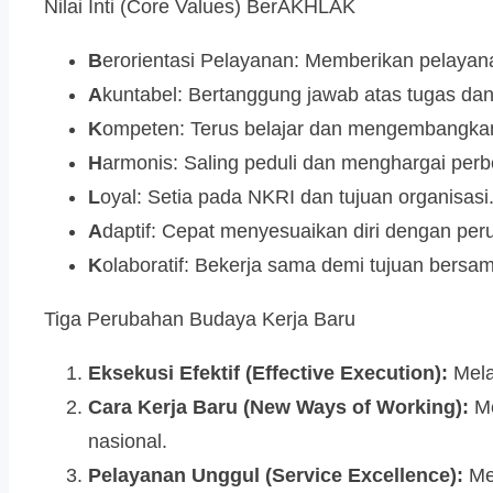
Nilai Inti (Core Values) BerAKHLAK
B
erorientasi Pelayanan: Memberikan pelayana
A
kuntabel: Bertanggung jawab atas tugas d
K
ompeten: Terus belajar dan mengembangk
H
armonis: Saling peduli dan menghargai per
L
oyal: Setia pada NKRI dan tujuan organisasi
A
daptif: Cepat menyesuaikan diri dengan per
K
olaboratif: Bekerja sama demi tujuan bersa
Tiga Perubahan Budaya Kerja Baru
Eksekusi Efektif (Effective Execution):
Melak
Cara Kerja Baru (New Ways of Working):
Me
nasional.
Pelayanan Unggul (Service Excellence):
Mem