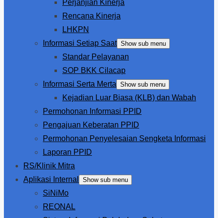
Perjanjian Kinerja
Rencana Kinerja
LHKPN
Informasi Setiap Saat
Show sub menu
Standar Pelayanan
SOP BKK Cilacap
Informasi Serta Merta
Show sub menu
Kejadian Luar Biasa (KLB) dan Wabah
Permohonan Informasi PPID
Pengajuan Keberatan PPID
Permohonan Penyelesaian Sengketa Informasi
Laporan PPID
RS/Klinik Mitra
Aplikasi Internal
Show sub menu
SiNiMo
REONAL