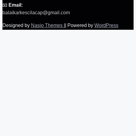
📧
Email:
balaikarkescilacap@gmail.com
Designed by
Nasio Themes
||
Powered by
WordPress