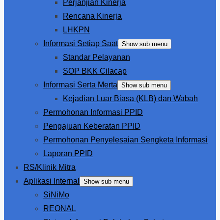
Perjanjian Kinerja
Rencana Kinerja
LHKPN
Informasi Setiap Saat
Show sub menu
Standar Pelayanan
SOP BKK Cilacap
Informasi Serta Merta
Show sub menu
Kejadian Luar Biasa (KLB) dan Wabah
Permohonan Informasi PPID
Pengajuan Keberatan PPID
Permohonan Penyelesaian Sengketa Informasi
Laporan PPID
RS/Klinik Mitra
Aplikasi Internal
Show sub menu
SiNiMo
REONAL