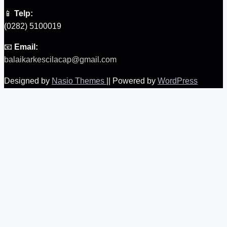
📱
Telp:
(0282) 5100019
📧
Email:
balaikarkescilacap@gmail.com
Designed by
Nasio Themes
||
Powered by
WordPress