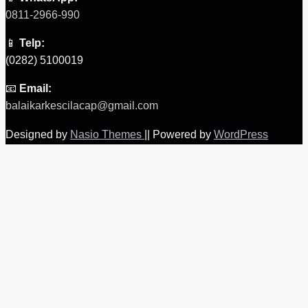
0811-2966-990
📱
Telp:
(0282) 5100019
📧
Email:
balaikarkescilacap@gmail.com
Designed by
Nasio Themes
||
Powered by
WordPress