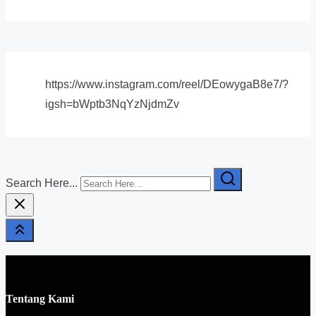
https://www.instagram.com/reel/DEowygaB8e7/?
igsh=bWptb3NqYzNjdmZv
Search Here...
Tentang Kami