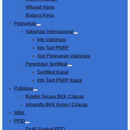
Wilayah Kerja
Budaya Kerja
Pelayanan
Show
Vaksinasi Internasional
sub
Show
menu
Info Vaksinasi
sub
menu
Info Tarif PNBP
Alur Pelayanan Vaksinasi
Penerbitan Sertifikat
Show
Sertifikat Kapal
sub
menu
Info Tarif PNBP Kapal
Publikasi
Show
Buletin Serayu BKK Cilacap
sub
menu
Infografis BKK Kelas I Cilacap
WBK
PPID
Show
Profil Singkat PPID
sub