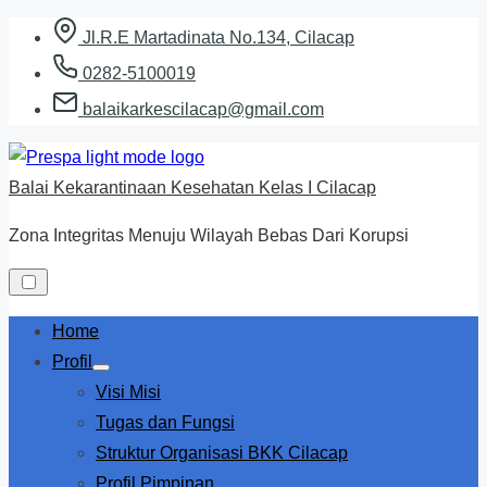
Skip
Jl.R.E Martadinata No.134, Cilacap
to
0282-5100019
content
balaikarkescilacap@gmail.com
Balai Kekarantinaan Kesehatan Kelas I Cilacap
Zona Integritas Menuju Wilayah Bebas Dari Korupsi
Home
Profil
Show
Visi Misi
sub
menu
Tugas dan Fungsi
Struktur Organisasi BKK Cilacap
Profil Pimpinan