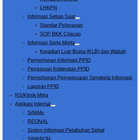
LHKPN
Informasi Setiap Saat
Show
Standar Pelayanan
sub
menu
SOP BKK Cilacap
Informasi Serta Merta
Show
Kejadian Luar Biasa (KLB) dan Wabah
sub
menu
Permohonan Informasi PPID
Pengajuan Keberatan PPID
Permohonan Penyelesaian Sengketa Informasi
Laporan PPID
RS/Klinik Mitra
Aplikasi Internal
Show
SiNiMo
sub
menu
REONAL
Sistem Informasi Pelabuhan Sehat
SINKRON