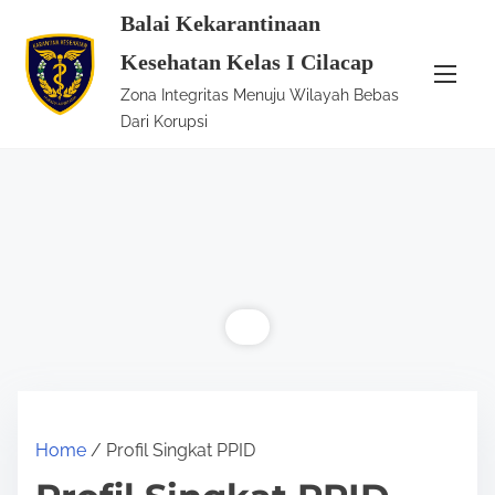
S
Balai Kekarantinaan
k
Kesehatan Kelas I Cilacap
i
Zona Integritas Menuju Wilayah Bebas
p
Dari Korupsi
t
o
c
o
n
t
e
n
t
Home
/ Profil Singkat PPID