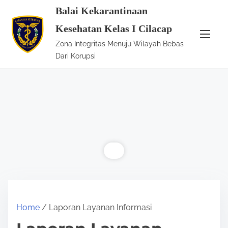
S
Balai Kekarantinaan
k
Kesehatan Kelas I Cilacap
i
Zona Integritas Menuju Wilayah Bebas
p
Dari Korupsi
t
o
c
o
n
t
e
n
t
Home
/ Laporan Layanan Informasi