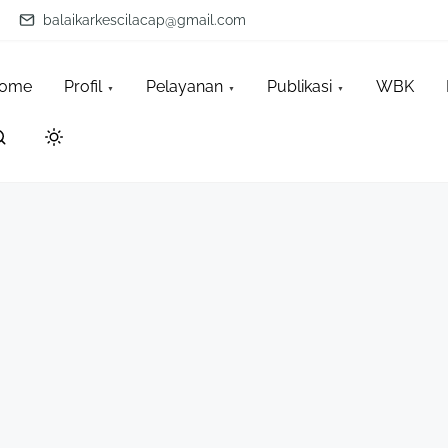
balaikarkescilacap@gmail.com
ome
Profil
Pelayanan
Publikasi
WBK