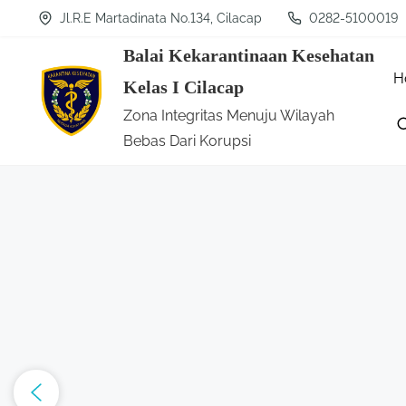
S
Jl.R.E Martadinata No.134, Cilacap
0282-5100019
k
Balai Kekarantinaan Kesehatan
i
H
Kelas I Cilacap
p
Zona Integritas Menuju Wilayah
t
Bebas Dari Korupsi
o
c
o
n
t
e
n
t