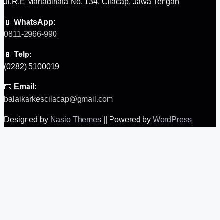
Jl.R.E Martadinata No. 134, Cilacap, Jawa Tengah
📱
WhatsApp:
0811-2966-990
📱
Telp:
(0282) 5100019
📧
Email:
balaikarkescilacap@gmail.com
Designed by
Nasio Themes
||
Powered by
WordPress