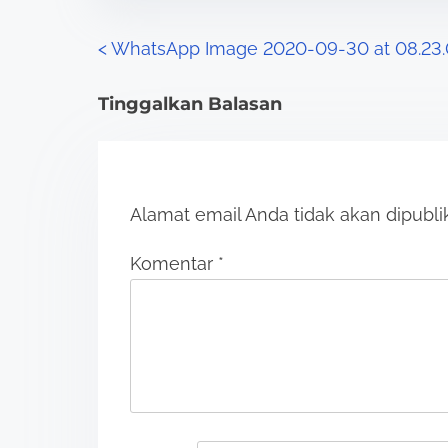
P
<
WhatsApp Image 2020-09-30 at 08.23.
o
Tinggalkan Balasan
s
t
Alamat email Anda tidak akan dipubli
s
n
Komentar
*
a
v
i
g