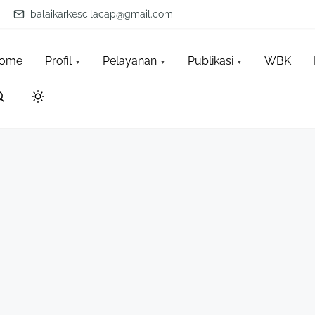
balaikarkescilacap@gmail.com
ome
Profil
Pelayanan
Publikasi
WBK