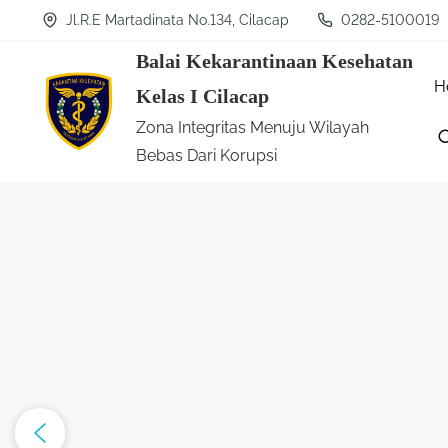
S
Jl.R.E Martadinata No.134, Cilacap
0282-5100019
k
Balai Kekarantinaan Kesehatan
i
H
Kelas I Cilacap
p
Zona Integritas Menuju Wilayah
t
Bebas Dari Korupsi
o
c
o
n
t
e
n
t