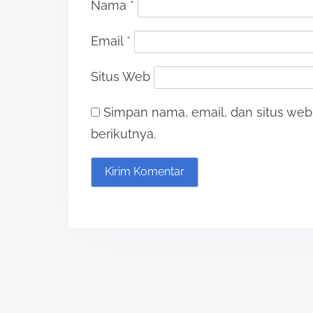
Nama
*
a
Email
*
t
i
Situs Web
o
Simpan nama, email, dan situs we
n
berikutnya.