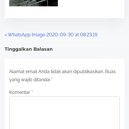
P
<
WhatsApp Image 2020-09-30 at 08.23.19
o
Tinggalkan Balasan
s
t
Alamat email Anda tidak akan dipublikasikan.
Ruas
s
yang wajib ditandai
*
n
Komentar
*
a
v
i