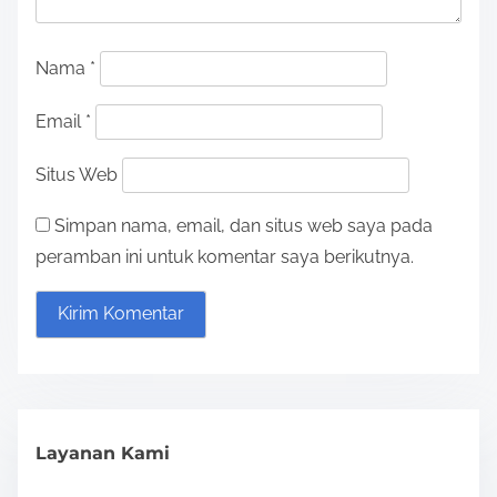
g
a
Nama
*
t
Email
*
i
Situs Web
o
Simpan nama, email, dan situs web saya pada
n
peramban ini untuk komentar saya berikutnya.
Layanan Kami