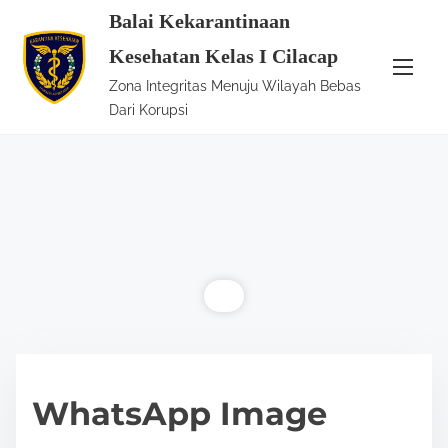
S
Balai Kekarantinaan
k
Kesehatan Kelas I Cilacap
i
Zona Integritas Menuju Wilayah Bebas
p
Dari Korupsi
t
o
c
o
n
t
e
n
t
WhatsApp Image