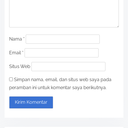
v
i
g
a
Nama
*
t
Email
*
i
Situs Web
o
Simpan nama, email, dan situs web saya pada
n
peramban ini untuk komentar saya berikutnya.