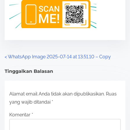
P
<
WhatsApp Image 2025-07-14 at 13.51.10 – Copy
o
Tinggalkan Balasan
s
t
Alamat email Anda tidak akan dipublikasikan.
Ruas
s
yang wajib ditandai
*
n
Komentar
*
a