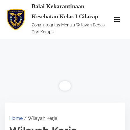
S
Balai Kekarantinaan
k
Kesehatan Kelas I Cilacap
i
Zona Integritas Menuju Wilayah Bebas
p
Dari Korupsi
t
o
c
o
n
t
e
n
t
Home
/ Wilayah Kerja