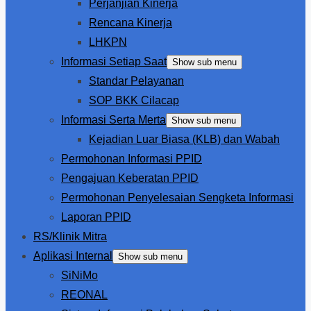
Perjanjian Kinerja
Rencana Kinerja
LHKPN
Informasi Setiap Saat
Show sub menu
Standar Pelayanan
SOP BKK Cilacap
Informasi Serta Merta
Show sub menu
Kejadian Luar Biasa (KLB) dan Wabah
Permohonan Informasi PPID
Pengajuan Keberatan PPID
Permohonan Penyelesaian Sengketa Informasi
Laporan PPID
RS/Klinik Mitra
Aplikasi Internal
Show sub menu
SiNiMo
REONAL