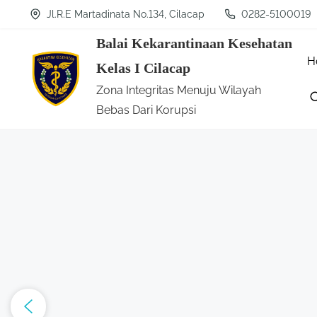
S
Jl.R.E Martadinata No.134, Cilacap
0282-5100019
k
Balai Kekarantinaan Kesehatan
i
H
Kelas I Cilacap
p
Zona Integritas Menuju Wilayah
t
Bebas Dari Korupsi
o
c
o
n
t
e
n
t