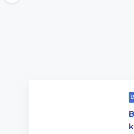
B
B
k