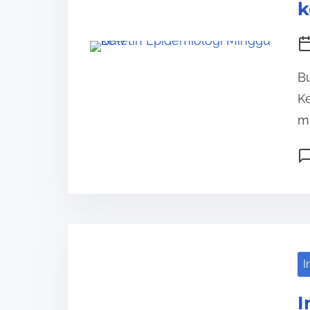
k
Bu
Ke
me
I
I