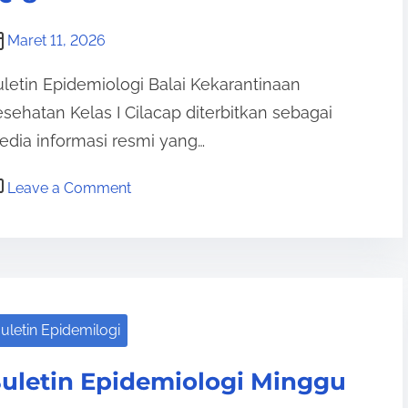
p
i
Maret 11, 2026
d
letin Epidemiologi Balai Kekarantinaan
e
sehatan Kelas I Cilacap diterbitkan sebagai
m
dia informasi resmi yang…
i
o
o
Leave a Comment
l
n
o
B
g
u
i
l
M
e
i
uletin Epidemilogi
t
n
i
g
uletin Epidemiologi Minggu
n
g