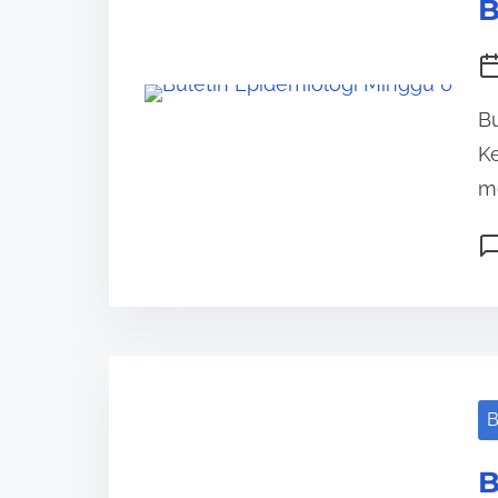
B
Bu
Ke
me
B
B