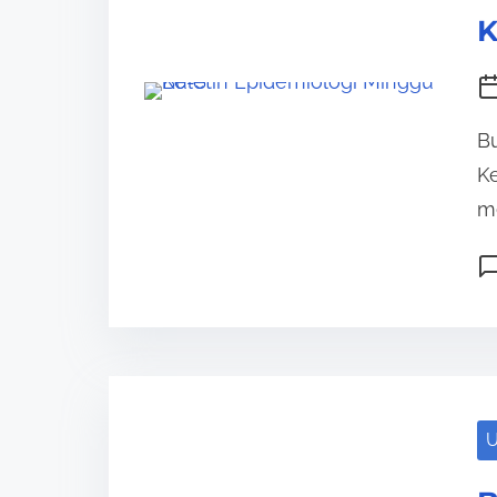
K
Bu
Ke
me
U