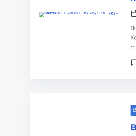
Bu
Ke
me
B
B