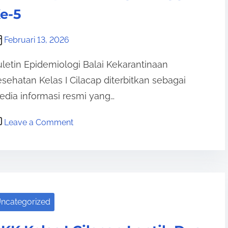
a
E
e-5
k
p
s
i
Februari 13, 2026
i
d
letin Epidemiologi Balai Kekarantinaan
n
e
I
sehatan Kelas I Cilacap diterbitkan sebagai
m
n
dia informasi resmi yang…
i
t
o
o
e
Leave a Comment
l
n
r
o
B
n
g
u
a
i
l
s
M
e
i
i
ncategorized
t
o
n
i
n
g