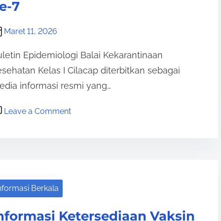
E
e-7
u
p
k
i
Maret 11, 2026
e
d
-
letin Epidemiologi Balai Kekarantinaan
e
9
sehatan Kelas I Cilacap diterbitkan sebagai
m
dia informasi resmi yang…
i
o
o
Leave a Comment
l
n
o
B
g
u
i
l
M
e
i
nformasi Berkala
t
n
i
g
nformasi Ketersediaan Vaksin
n