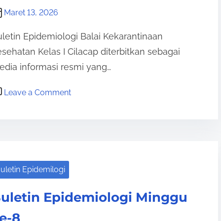
Maret 13, 2026
letin Epidemiologi Balai Kekarantinaan
sehatan Kelas I Cilacap diterbitkan sebagai
dia informasi resmi yang…
o
Leave a Comment
n
B
u
l
e
uletin Epidemilogi
t
i
uletin Epidemiologi Minggu
n
E
e-8