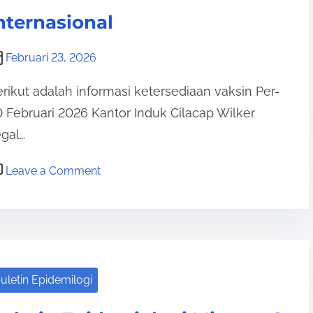
g
E
nternasional
u
p
k
i
Februari 23, 2026
e
d
-
rikut adalah informasi ketersediaan vaksin Per-
e
8
 Februari 2026 Kantor Induk Cilacap Wilker
m
gal…
i
o
o
Leave a Comment
l
n
o
I
g
n
i
f
M
o
i
uletin Epidemilogi
r
n
m
g