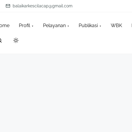
balaikarkescilacap@gmail.com
ome
Profil
Pelayanan
Publikasi
WBK