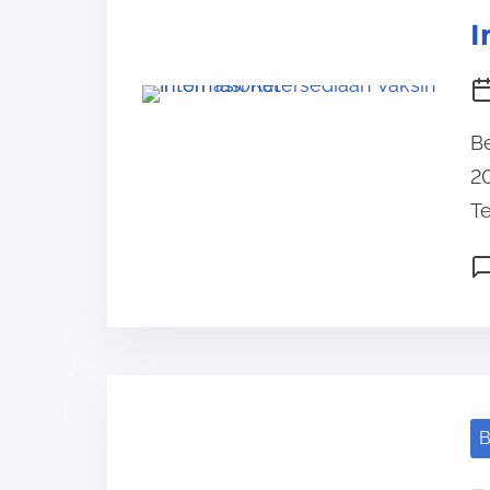
I
Be
20
Te
B