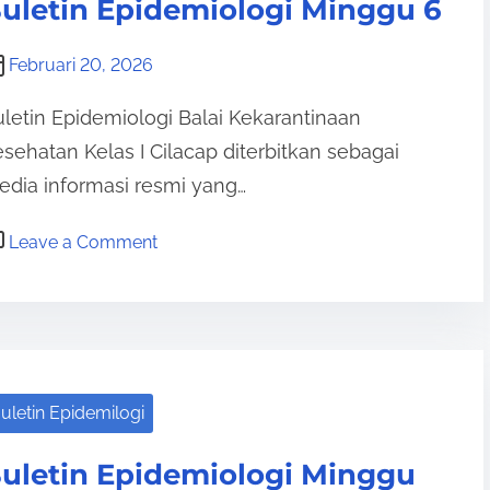
uletin Epidemiologi Minggu 6
a
g
s
u
Februari 20, 2026
i
k
K
letin Epidemiologi Balai Kekarantinaan
e
e
-
sehatan Kelas I Cilacap diterbitkan sebagai
t
7
dia informasi resmi yang…
e
r
o
Leave a Comment
s
n
e
B
d
u
i
l
a
e
uletin Epidemilogi
a
t
n
i
uletin Epidemiologi Minggu
V
n