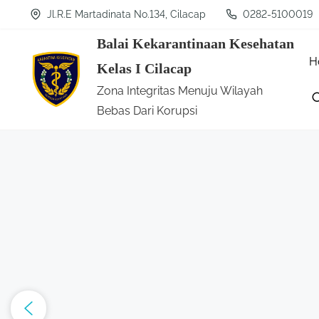
S
Jl.R.E Martadinata No.134, Cilacap
0282-5100019
k
Balai Kekarantinaan Kesehatan
i
H
Kelas I Cilacap
p
Zona Integritas Menuju Wilayah
t
Bebas Dari Korupsi
o
c
o
n
t
e
n
t