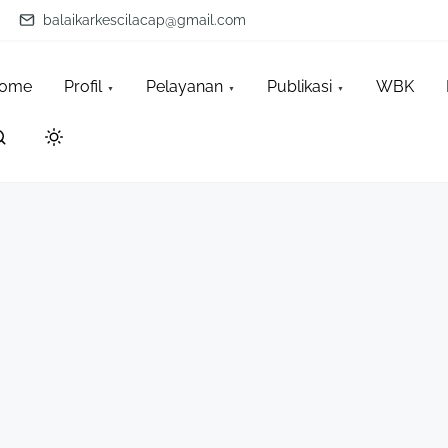
balaikarkescilacap@gmail.com
ome
Profil
Pelayanan
Publikasi
WBK