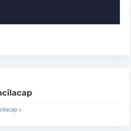
ncilacap
cilacap >