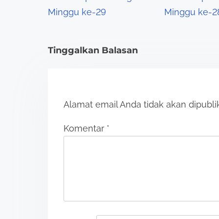
a
Minggu ke-29
Minggu ke-2
t
i
Tinggalkan Balasan
o
n
Alamat email Anda tidak akan dipubli
Komentar
*