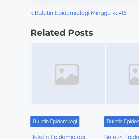
o
P
<
Buletin Epidemiologi Minggu ke-15
n
o
:
Related Posts
s
Image Placeholder
Image Placeholder
t
s
n
a
v
i
Buletin Epidemilogi
Buletin Epide
g
Buletin Epidemiologi
Buletin Epid