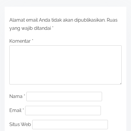
s
t
Alamat email Anda tidak akan dipublikasikan.
Ruas
s
yang wajib ditandai
*
n
Komentar
*
a
v
i
g
a
Nama
*
t
Email
*
i
Situs Web