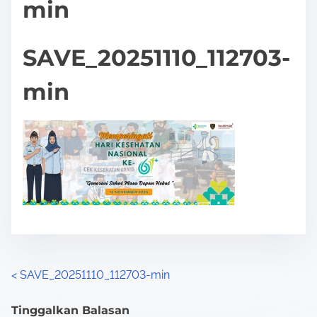
min
SAVE_20251110_112703-
min
P
<
SAVE_20251110_112703-min
o
Tinggalkan Balasan