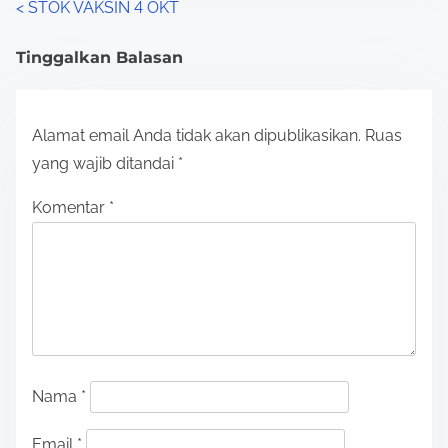
P
<
STOK VAKSIN 4 OKT
o
Tinggalkan Balasan
s
t
Alamat email Anda tidak akan dipublikasikan.
Ruas
s
yang wajib ditandai
*
n
Komentar
*
a
v
i
g
a
Nama
*
t
Email
*