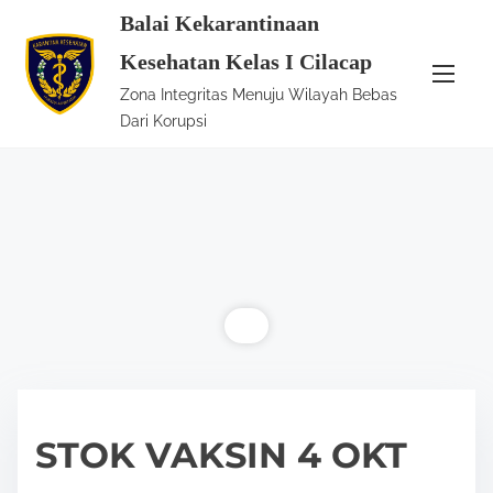
S
Balai Kekarantinaan
k
Kesehatan Kelas I Cilacap
i
Zona Integritas Menuju Wilayah Bebas
p
Dari Korupsi
t
o
c
o
n
t
e
n
t
STOK VAKSIN 4 OKT