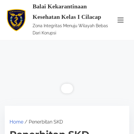
S
Balai Kekarantinaan
k
Kesehatan Kelas I Cilacap
i
Zona Integritas Menuju Wilayah Bebas
p
Dari Korupsi
t
o
c
o
n
t
e
n
t
Home
/ Penerbitan SKD