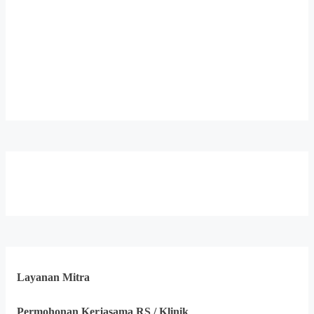
Layanan Mitra
Permohonan Kerjasama RS / Klinik