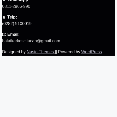
0811-2966-990
📱
Telp:
(0282) 5100019
📧
Email:
balaikarkescilacap@gmail.com
Designed by
Nasio Themes
||
Powered by
WordPress