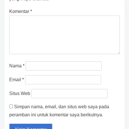
s
n
Komentar
*
a
v
i
g
a
Nama
*
t
Email
*
i
Situs Web
o
Simpan nama, email, dan situs web saya pada
n
peramban ini untuk komentar saya berikutnya.