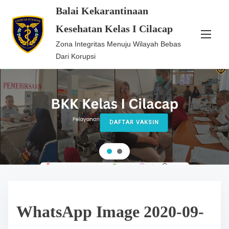
S
Balai Kekarantinaan
k
Kesehatan Kelas I Cilacap
i
Zona Integritas Menuju Wilayah Bebas
p
Dari Korupsi
t
o
c
o
n
DAFTAR VAKSIN
t
e
n
t
WhatsApp Image 2020-09-