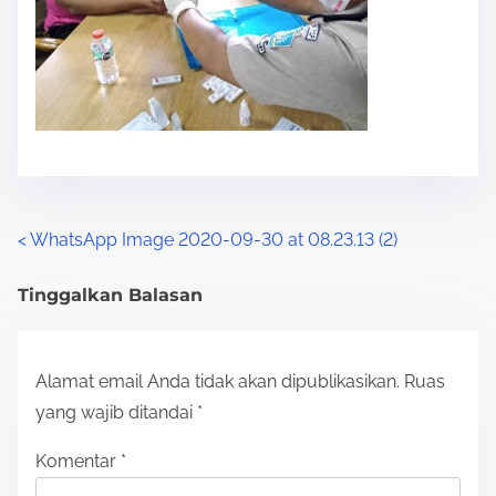
P
<
WhatsApp Image 2020-09-30 at 08.23.13 (2)
o
Tinggalkan Balasan
s
t
Alamat email Anda tidak akan dipublikasikan.
Ruas
s
yang wajib ditandai
*
n
Komentar
*