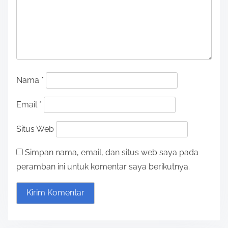
a
v
i
g
a
Nama
*
t
Email
*
i
Situs Web
o
Simpan nama, email, dan situs web saya pada
n
peramban ini untuk komentar saya berikutnya.