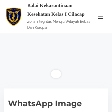
S
Balai Kekarantinaan
k
Kesehatan Kelas I Cilacap
i
Zona Integritas Menuju Wilayah Bebas
p
Dari Korupsi
t
o
c
o
n
t
e
n
t
WhatsApp Image