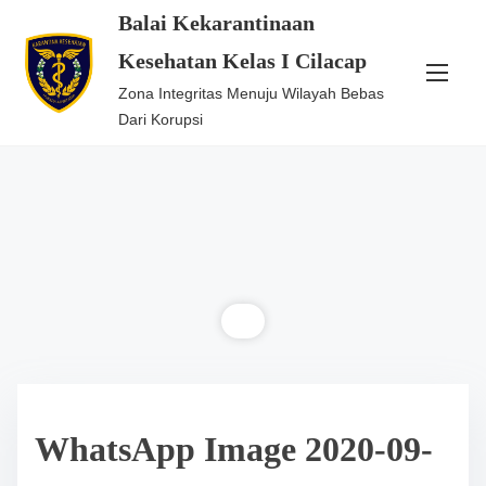
S
Balai Kekarantinaan
k
Kesehatan Kelas I Cilacap
i
Zona Integritas Menuju Wilayah Bebas
p
Dari Korupsi
t
o
c
o
n
t
e
n
t
WhatsApp Image 2020-09-