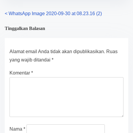
P
<
WhatsApp Image 2020-09-30 at 08.23.16 (2)
o
Tinggalkan Balasan
s
t
Alamat email Anda tidak akan dipublikasikan.
Ruas
s
yang wajib ditandai
*
n
Komentar
*
a
v
i
g
a
Nama
*